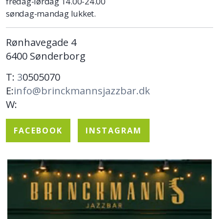
fredag-lørdag 14.00-24.00
søndag-mandag lukket.
Rønhavegade 4
6400 Sønderborg
T:
3
0505070
E:
info@brinckmannsjazzbar.dk
W:
FACEBOOK
INSTAGRAM