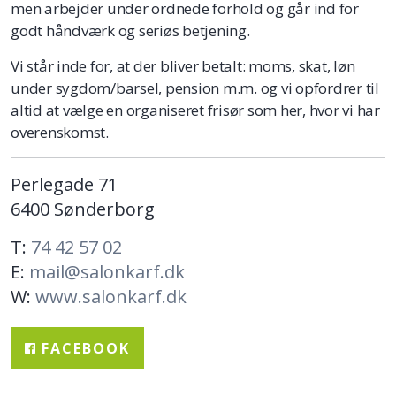
men arbejder under ordnede forhold og går ind for
godt håndværk og seriøs betjening.
Vi står inde for, at der bliver betalt: moms, skat, løn
under sygdom/barsel, pension m.m. og vi opfordrer til
altid at vælge en organiseret frisør som her, hvor vi har
overenskomst.
Perlegade 71
6400 Sønderborg
T:
74 42 57 02
E:
mail@salonkarf.dk
W:
www.salonkarf.dk
FACEBOOK