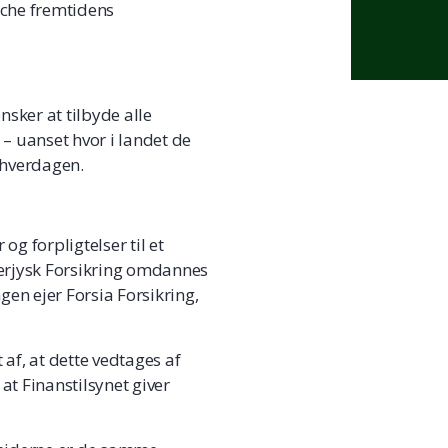
tche fremtidens
nsker at tilbyde alle
 – uanset hvor i landet de
i hverdagen.
og forpligtelser til et
nderjysk Forsikring omdannes
ngen ejer Forsia Forsikring,
af, at dette vedtages af
at Finanstilsynet giver