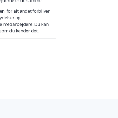
bejderne er de samme
, for alt andet forbliver
ydelser og
de medarbejdere. Du kan
t som du kender det.