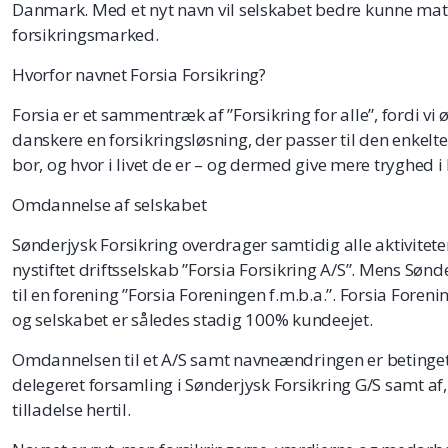
Danmark. Med et nyt navn vil selskabet bedre kunne ma
forsikringsmarked.
Hvorfor navnet Forsia Forsikring?
Forsia er et sammentræk af ”Forsikring for alle”, fordi vi ø
danskere en forsikringsløsning, der passer til den enkelte
bor, og hvor i livet de er – og dermed give mere tryghed 
Omdannelse af selskabet
Sønderjysk Forsikring overdrager samtidig alle aktiviteter 
nystiftet driftsselskab ”Forsia Forsikring A/S”. Mens Sø
til en forening ”Forsia Foreningen f.m.b.a.”. Forsia Foreni
og selskabet er således stadig 100% kundeejet.
Omdannelsen til et A/S samt navneændringen er betinget 
delegeret forsamling i Sønderjysk Forsikring G/S samt af, 
tilladelse hertil.