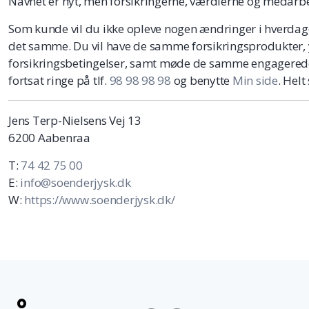
Navnet er nyt, men forsikringerne, værdierne og medar
Som kunde vil du ikke opleve nogen ændringer i hverdagen
det samme. Du vil have de samme forsikringsprodukter, 
forsikringsbetingelser, samt møde de samme engagere
fortsat ringe på tlf.
98 98 98 98
og benytte
Min side
. Hel
Jens Terp-Nielsens Vej 13
6200 Aabenraa
T:
74 42 75 00
E:
info@soenderjysk.dk
W:
https://www.soenderjysk.dk/