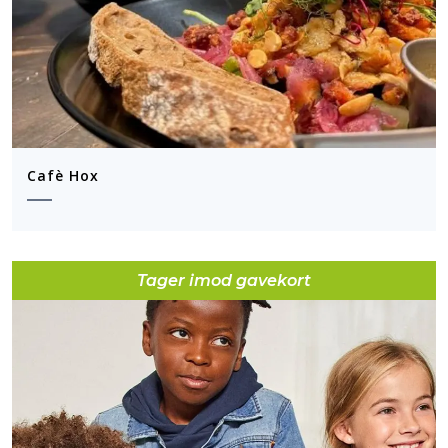
Cafè Hox
Tager imod gavekort