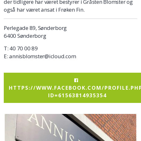
der tidligere har været bestyrer i Gråsten Blomster og
også har været ansat i Frøken Fin.
Perlegade 89, Sønderborg
6400 Sønderborg
T: 40 70 00 89
E: annisblomster@icloud.com
HTTPS://WWW.FACEBOOK.COM/PROFILE.PH
ID=61563814935354