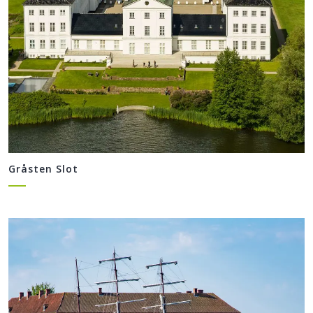
Gråsten Slot