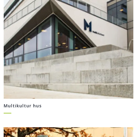
Multikultur hus