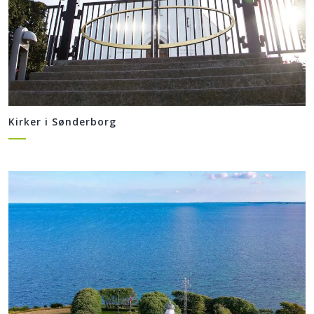
Kirker i Sønderborg