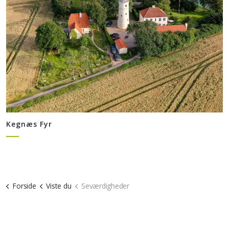
Kegnæs Fyr
Forside
Viste du
Seværdigheder