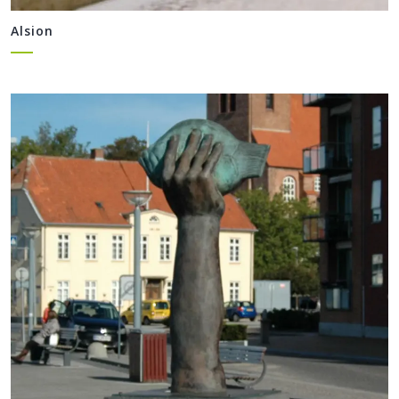
Alsion