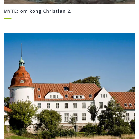
MYTE: om kong Christian 2.