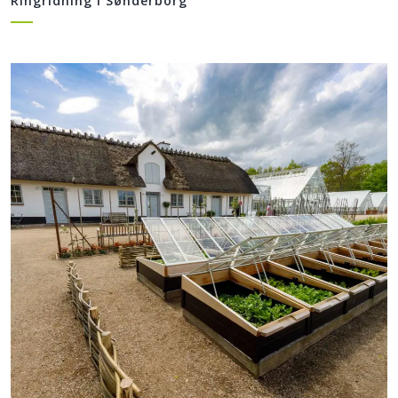
Ringridning i Sønderborg