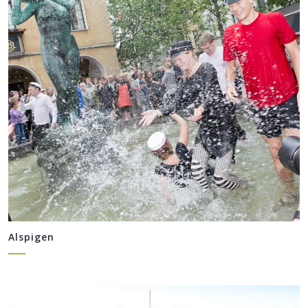
Alspigen