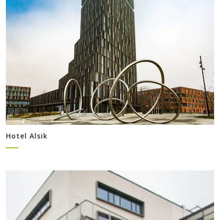
Hotel Alsik