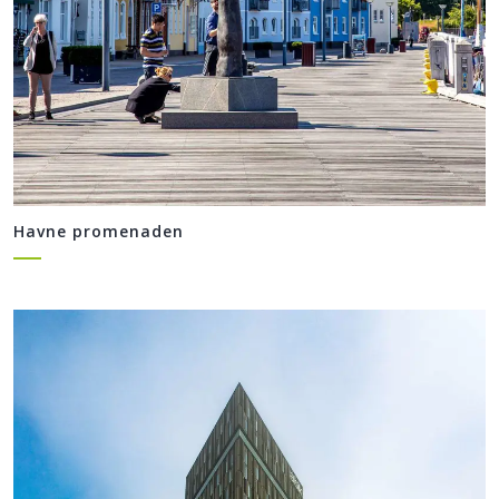
Havne promenaden