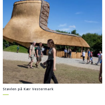
Støvlen på Kær Vestermark