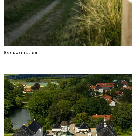
Gendarmstien