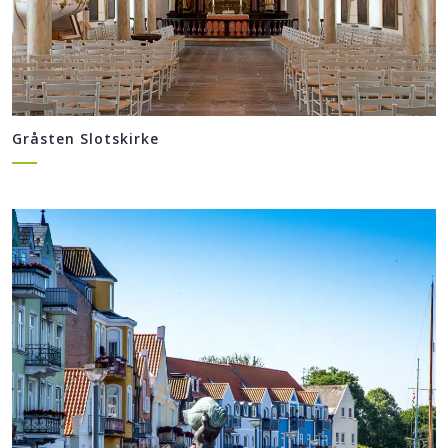
Gråsten Slotskirke